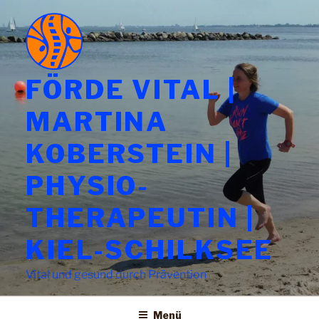
Zum
Inhalt
springen
FÖRDE VITAL |
MARTINA
KOBERSTEIN |
PHYSIO-
THERAPEUTIN |
KIEL-SCHILKSEE
Vital und gesund durch Prävention
Menü