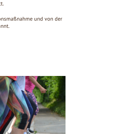
t.
tionsmaßnahme und von der
annt.