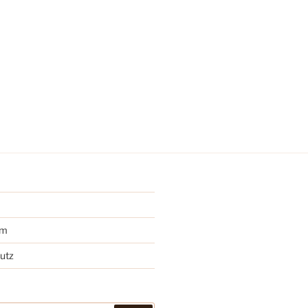
um
utz