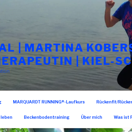
AL | MARTINA KOBERS
ERAPEUTIN | KIEL-S
ntion
g
MARQUARDT RUNNING®-Laufkurs
Rückenfit/Rücke
 leben
Beckenbodentraining
Über mich
Was ist 